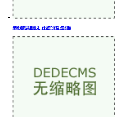
绿城知海棠售楼处│绿城知海棠 (营销核