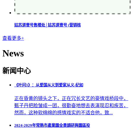
姑苏道壹号售楼处│姑苏道壹号 (营销核
查看更多+
News
新闻中心
《叶问3》：从爱国从义到爱家从义-纪如
正在昏黄的镜头之下，正在冗长文艺的豪情戏桥段中，
甄子丹把脸皱成一团，很勤奋地想去表演现忍和疾苦，
然而，这种软绵绵的感情戏实的不适合他，致...
2024-2029年常熟市產業園全景調研與園區投