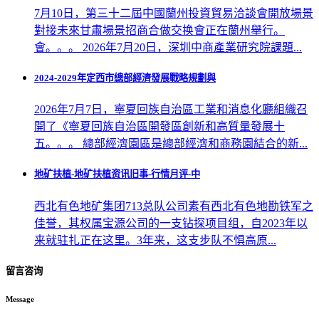
7月10日，第三十二屆中國蘭州投資貿易洽談會開放場景
對接未來甘肅場景招商合做交换會正在蘭州舉行。
會。。。 2026年7月20日，深圳中商產業研究院課題...
2024-2029年定西市總部經濟發展戰略規劃與
2026年7月7日，寧夏回族自治區工業和消息化廳組織召
開了《寧夏回族自治區開發區創新和高質量發展十
五。。。 總部經濟園區是總部經濟和商務園結合的新...
地矿扶植-地矿扶植资讯旧事-行情月评-中
西北有色地矿集团713总队公司素有西北有色地勘铁军之
佳誉，其权属宝源公司的一支钻探项目组，自2023年以
来就驻扎正在这里。3年来，这支步队不惧高原...
留言咨询
Message