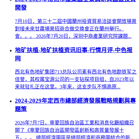
開發
7月10日，第三十二屆中國蘭州投資貿易洽談會開放場景
對接未來甘肅場景招商合做交换會正在蘭州舉行。
會。。。 2026年7月20日，深圳中商產業研究院課題...
地矿扶植-地矿扶植资讯旧事-行情月评-中色报
网
西北有色地矿集团713总队公司素有西北有色地勘铁军之
佳誉，其权属宝源公司的一支钻探项目组，自2023年以
来就驻扎正在这里。3年来，这支步队不惧高原...
2024-2029年定西市總部經濟發展戰略規劃與專
題策
2026年7月7日，寧夏回族自治區工業和消息化廳組織召
開了《寧夏回族自治區開發區創新和高質量發展十
五。。。 總部經濟園區是總部經濟和商務園結合的新...