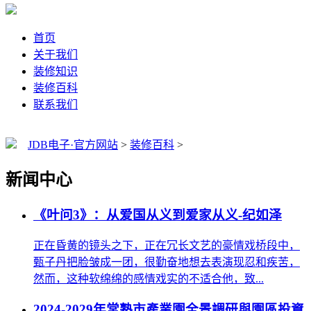
首页
关于我们
装修知识
装修百科
联系我们
JDB电子·官方网站
>
装修百科
>
新闻中心
《叶问3》：从爱国从义到爱家从义-纪如泽
正在昏黄的镜头之下，正在冗长文艺的豪情戏桥段中，
甄子丹把脸皱成一团，很勤奋地想去表演现忍和疾苦，
然而，这种软绵绵的感情戏实的不适合他，致...
2024-2029年常熟市產業園全景調研與園區投資