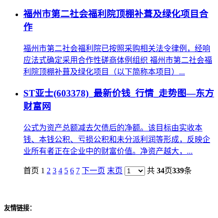
福州市第二社会福利院顶棚补葺及绿化项目合
作
福州市第二社会福利院已按照采购相关法令律例，经响
应法式确定采用合作性磋商体例组织 福州市第二社会福
利院顶棚补葺及绿化项目（以下简称本项目）...
ST亚士(603378)_最新价钱_行情_走势图—东方
财富网
公式为资产总额减去欠债后的净额。该目标由实收本
钱、本钱公积、亏损公积和未分派利润等形成，反映企
业所有者正在企业中的财富价值。净资产越大，...
首页 1
2
3
4
5
6
7
下一页
末页
共
34
页
339
条
友情链接：