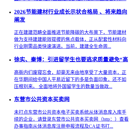
2026节能建材行业成长示状合格局 、将来趋向
阐发
正在建建范畴全面推进节能降碳的大布景下，节能建材
做为支持建建能效提拔的焦点载体，正从配套性材料向
行业刚需品类快速演进。当前，建建全生命周...
徐实、秦博：引进留学生也要逃求质量避免“高
高衙内们废寝忘食，却毫无来由地享受了大量资本，正
在华期间给中国人平易近留下的多是负面印象，还不如
压根别来。 全面地将外国留学生的数量当做政...
东营市公共资本买卖网
未打点东营市公共资本电子买卖系统从体消息库入库手
续的企业，请登录东营市公共资本买卖网（http：）查看
办事指南从体消息库注册申报流程及CA证书打...