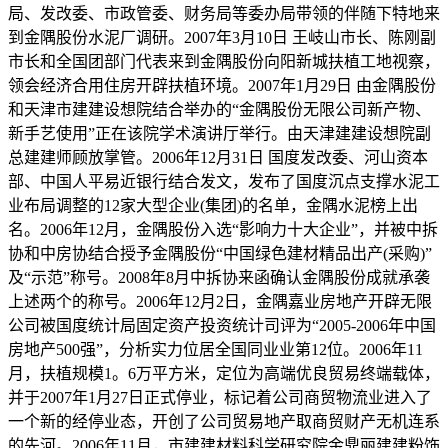
局、发改委、市政管委、财务局等委办局带领的伴随下特地来
到金隅股份水泥厂调研。2007年3月10日 王岐山市长、陈刚副
市长和全国团部门代表来到金隅股份向阳新城扶植工地视察，
领会经济合用住房开辟扶植环境。2007年1月29日 由金隅股份
和天津市建建设想院结合举办的“金隅股份无限公司新产物、
新手艺使用”正在该院学术演讲厅举行。由天津建建设想院副
总建建师顾放掌管。2006年12月31日 国度发改委、河山资本
部、中国人平易近银行结合发文，发布了国度沉点支撑水泥工
业布局调整的12家大型企业(集团)的名单，金隅水泥榜上出
名。2006年12月，金隅股份入选“影响力十大企业”，并被中拆
协和中房协结合授予金隅股份“中国绿色建材精品出产(采购)”
及“示范”称号。2008年8月中拆协来函确认金隅股份成就承袭
上述两个的称号。2006年12月2日，金隅嘉业房地产开辟无限
公司被国度统计局固定资产投资统计司评为“2005-2006年中国
房地产500强”，分析实力位居全国同业业第12位。2006年11
月，扶植规模1。6万平方米，定位为高端优良贸易终端载体，
并于2007年1月27日正式停业，标记着公司商贸物流业进入了
一个新的经停业态，开创了公司贸易地产取商贸财产无机连系
的先河。2006年11月，市建建材料科学研究院金鼎丽建建粉饰