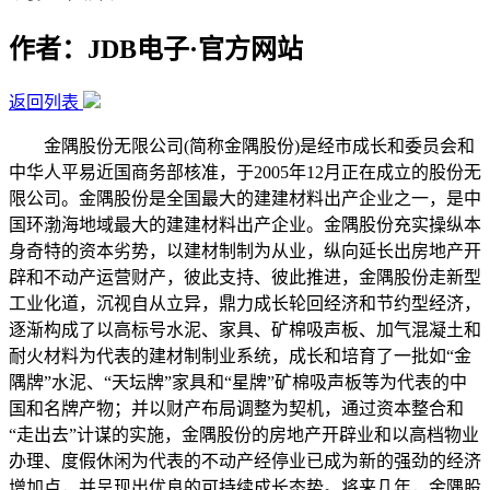
作者：JDB电子·官方网站
返回列表
金隅股份无限公司(简称金隅股份)是经市成长和委员会和
中华人平易近国商务部核准，于2005年12月正在成立的股份无
限公司。金隅股份是全国最大的建建材料出产企业之一，是中
国环渤海地域最大的建建材料出产企业。金隅股份充实操纵本
身奇特的资本劣势，以建材制制为从业，纵向延长出房地产开
辟和不动产运营财产，彼此支持、彼此推进，金隅股份走新型
工业化道，沉视自从立异，鼎力成长轮回经济和节约型经济，
逐渐构成了以高标号水泥、家具、矿棉吸声板、加气混凝土和
耐火材料为代表的建材制制业系统，成长和培育了一批如“金
隅牌”水泥、“天坛牌”家具和“星牌”矿棉吸声板等为代表的中
国和名牌产物；并以财产布局调整为契机，通过资本整合和
“走出去”计谋的实施，金隅股份的房地产开辟业和以高档物业
办理、度假休闲为代表的不动产经停业已成为新的强劲的经济
增加点，并呈现出优良的可持续成长态势。将来几年，金隅股