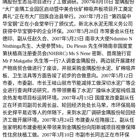
隅股份生态岛项目进行了工做调研。2007年8月10日 金隅股份
“大厂金隅工业园区启动暨中美合伙矿棉吸声板项目开工奠定
典礼”正在市大厂回族自治县举行。2007年7月2日 “第四届中
华宝钢”正在小会堂举行了颁仪式，新北水水泥无限义务公司
获得中华宝钢中的企业环保。2007年5月28日 市常委会从任杜
德印、副从任赵久合、2007年5月23日 南非大大使Ndumiso N
Ntsthinga先生、大使参赞Mr。Du Plessis 先生伴随南非国度室
第扶植商注册委员会(NHBRC) Ms S Nene 密斯、首席施行官
Mr P Makgathe 先生等一行7人调查金隅股份，两边就开展建材
产物商贸合做进行了座谈，并就采购金隅股份水泥、矿棉吸声
板、卫生洁具等方面告竣了初步的合做意向。2007年5月12日
市委，市委副、市长王岐山就市节能减排工做深切水泥厂等企
业进行查询拜访研究，市带领察看了水泥厂操纵水泥窑纯低温
余热发电项目标运转环境。2007年4月13日 国度发改委副从任
正在环资司副司长周长益、轮回经济处处长马荣，市环保局局
长史捍平易近等人的伴随下，来到水泥厂调研金隅股份轮回经
济工做开展环境。2007年3月24日 市建委从任隋振江、副从任
张家明和市建委相关带领来到金隅股份向阳新城项目视察保障
性住房扶植工做。2007年3月10日 市副市长同志正在市环保