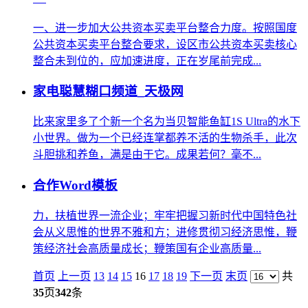
一、进一步加大公共资本买卖平台整合力度。按照国度
公共资本买卖平台整合要求，设区市公共资本买卖核心
整合未到位的，应加速进度，正在岁尾前完成...
家电聪慧糊口频道_天极网
比来家里多了个新一个名为当贝智能鱼缸1S Ultra的水下
小世界。做为一个已经连掌都养不活的生物杀手，此次
斗胆挑和养鱼，满是由于它。成果若何？毫不...
合作Word模板
力，扶植世界一流企业；牢牢把握习新时代中国特色社
会从义思惟的世界不雅和方；进修贯彻习经济思惟，鞭
策经济社会高质量成长；鞭策国有企业高质量...
首页
上一页
13
14
15
16
17
18
19
下一页
末页
共
35
页
342
条