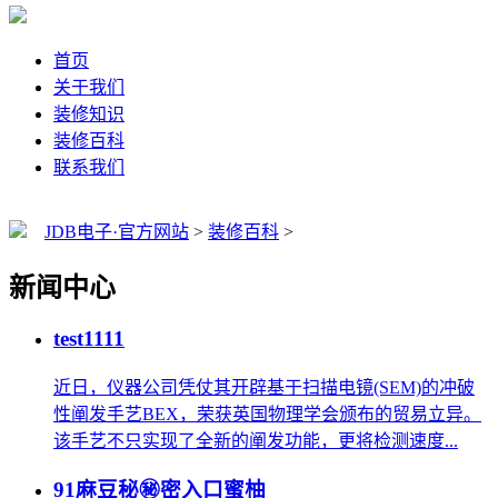
首页
关于我们
装修知识
装修百科
联系我们
JDB电子·官方网站
>
装修百科
>
新闻中心
test1111
近日，仪器公司凭仗其开辟基于扫描电镜(SEM)的冲破
性阐发手艺BEX，荣获英国物理学会颁布的贸易立异。
该手艺不只实现了全新的阐发功能，更将检测速度...
91麻豆秘㊙️密入口蜜柚