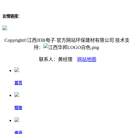
友情链接：
Copyright©江西JDB电子·官方网站环保建材有限公司 技术支
持：
联系人：黄经理
网站地图
首页
短信
电话